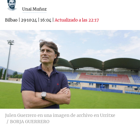
Unai Muñoz
Bilbao
|
29·10·24
|
16:04
|
Actualizado a las 22:17
Julen Guerrero en una imagen de archivo en Urritxe
BORJA GUERRERO