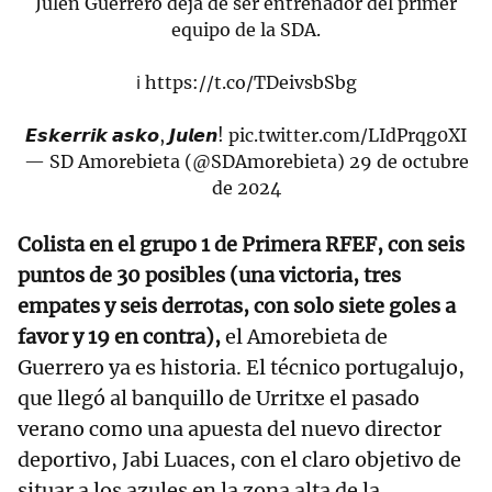
Julen Guerrero deja de ser entrenador del primer
equipo de la SDA.
ℹ️
https://t.co/TDeivsbSbg
𝙀𝙨𝙠𝙚𝙧𝙧𝙞𝙠 𝙖𝙨𝙠𝙤, 𝙅𝙪𝙡𝙚𝙣!
pic.twitter.com/LIdPrqg0XI
— SD Amorebieta (@SDAmorebieta)
29 de octubre
de 2024
Colista en el grupo 1 de Primera RFEF, con seis
puntos de 30 posibles (una victoria, tres
empates y seis derrotas, con solo siete goles a
favor y 19 en contra),
el Amorebieta de
Guerrero ya es historia. El técnico portugalujo,
que llegó al banquillo de Urritxe el pasado
verano como una apuesta del nuevo director
deportivo, Jabi Luaces, con el claro objetivo de
situar a los azules en la zona alta de la