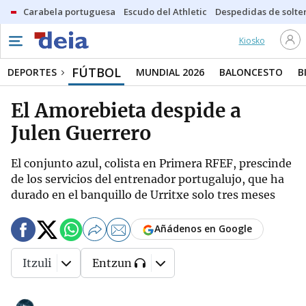
Carabela portuguesa
Escudo del Athletic
Despedidas de solte
Kiosko
FÚTBOL
DEPORTES
MUNDIAL 2026
BALONCESTO
B
El Amorebieta despide a
Julen Guerrero
El conjunto azul, colista en Primera RFEF, prescinde
de los servicios del entrenador portugalujo, que ha
durado en el banquillo de Urritxe solo tres meses
Añádenos en Google
Itzuli
Entzun