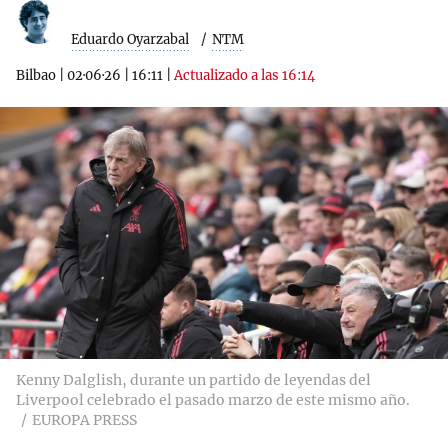
Eduardo Oyarzabal
NTM
Bilbao
|
02·06·26
|
16:11
|
Actualizado a las 16:14
Kenny Dalglish, durante un partido de leyendas del
Liverpool celebrado el pasado marzo de este mismo año.
EUROPA PRESS