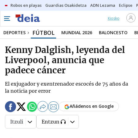
Robos en playas
Guardias Osakidetza
ADN Lezama
Eclipse
Kiosko
FÚTBOL
DEPORTES
MUNDIAL 2026
BALONCESTO
B
Kenny Dalglish, leyenda del
Liverpool, anuncia que
padece cáncer
El exjugador y exentrenador escocés de 75 años da
la noticia por error
Añádenos en Google
Itzuli
Entzun