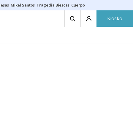
uesas
Mikel Santos
Tragedia Biescas
Cuerpo ría
Inmigración Bizkaia
Kiosko