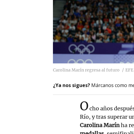
Carolina Marín regresa al futuro
EFE
¿Ya nos sigues?
Márcanos como me
O
cho años despué
Río, y tras superar u
Carolina Marín
ha re
medallas
, semifinal