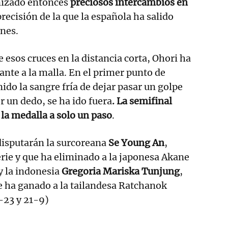
izado entonces
preciosos intercambios en
precisión de la que la española ha salido
nes.
de esos cruces en la distancia corta, Ohori ha
lante a la malla. En el primer punto de
ido la sangre fría de dejar pasar un golpe
r un dedo, se ha ido fuera
. La semifinal
, la medalla a solo un paso
.
 disputarán la surcoreana
Se Young An
,
rie y que ha eliminado a la japonesa Akane
y la indonesia
Gregoria Mariska Tunjung
,
e ha ganado a la tailandesa Ratchanok
-23 y 21-9)