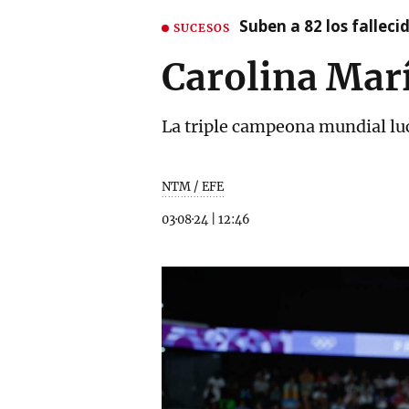
Suben a 82 los fallec
SUCESOS
Carolina Marí
La triple campeona mundial luc
NTM / EFE
03·08·24
|
12:46