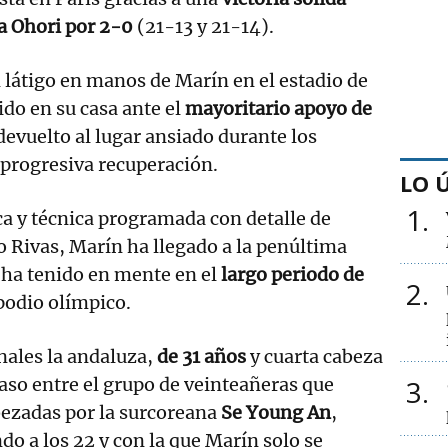
a Ohori por 2-0
(21-13 y 21-14).
n látigo en manos de Marín en el estadio de
ido en su casa ante el
mayoritario apoyo de
 devuelto al lugar ansiado durante los
 progresiva recuperación.
LO 
1
ca y técnica programada con detalle de
 Rivas, Marín ha llegado a la penúltima
 ha tenido en mente en el
largo periodo de
2
 podio olímpico.
nales la andaluza,
de 31 años
y cuarta cabeza
paso entre el grupo de veinteañeras que
3
bezadas por la surcoreana
Se Young An
,
 a los 22 y con la que Marín solo se