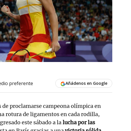
dio preferente
Añádenos en Google
s de proclamarse campeona olímpica en
na rotura de ligamentos en cada rodilla,
gresado este sábado a la
lucha por las
ista en París gracias a una
victoria sólida