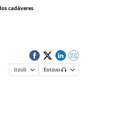
 dos cadáveres
Itzuli
Entzun