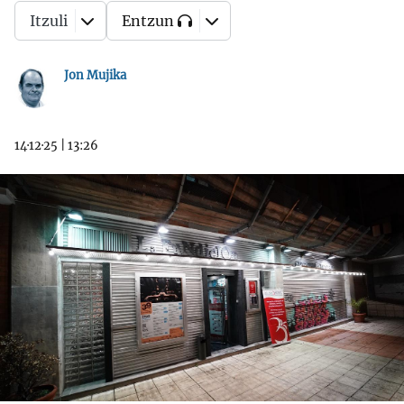
Itzuli
Entzun
Jon Mujika
14·12·25
|
13:26