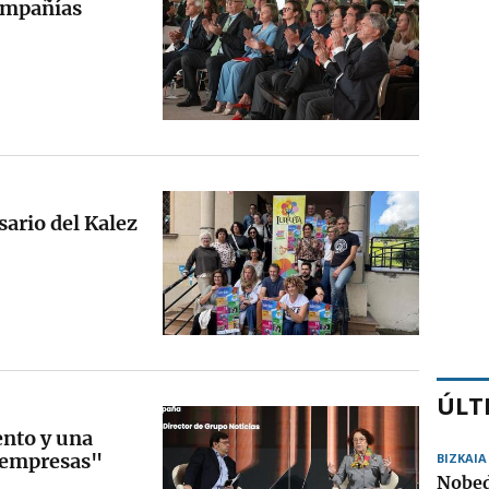
compañías
sario del Kalez
ÚLT
ento y una
 empresas"
BIZKAIA
Nobed