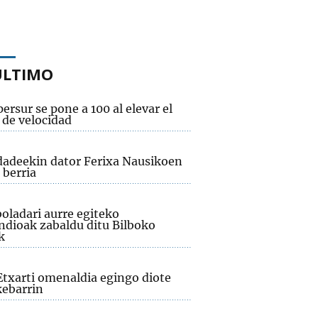
ÚLTIMO
ersur se pone a 100 al elevar el
 de velocidad
adeekin dator Ferixa Nausikoen
 berria
oladari aurre egiteko
dioak zabaldu ditu Bilboko
k
Etxarti omenaldia egingo diote
ebarrin