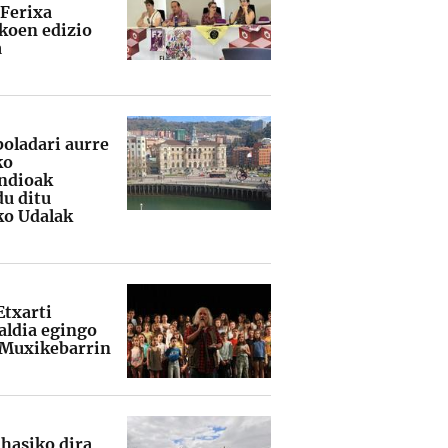
 Ferixa
koen edizio
a
boladari aurre
ko
ndioak
du ditu
ko Udalak
Etxarti
ldia egingo
 Muxikebarrin
 hasiko dira