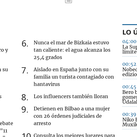
LO 
6
04:00
Nunca el mar de Bizkaia estuvo
La Sup
ro y
tan caliente: el agua alcanza los
límite
25,4 grados
00:52
7
n su
Aislado en España junto con su
Nobed
edizio
familia un turista contagiado con
hantavirus
00:45
Bero b
8
s
Los influencers también lloran
gomen
Udala
9
Detienen en Bilbao a una mujer
00:39
con 26 órdenes judiciales de
Niko 
debate
arresto
Muxik
 "11
10
Consulta los mejores lugares para