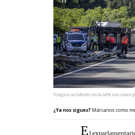
13
Trágico accidente en la AP8 con cinco p
¿Ya nos sigues?
Márcanos como me
E
l exparlamentari