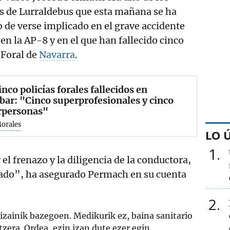
ús de Lurraldebus que esta mañana se ha
 de verse implicado en el grave accidente
 en la AP-8 y en el que han fallecido cinco
a
Foral de
Navarra
.
inco policías forales fallecidos en
bar: "Cinco superprofesionales y cinco
rpersonas"
Morales
LO 
1
r el frenazo y la diligencia de la conductora,
sado”, ha asegurado Permach en su cuenta
2
izainik bazegoen. Medikurik ez, baina sanitario
tzera. Ordea, ezin izan dute ezer egin.