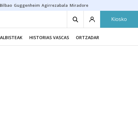
Bilbao
Guggenheim
Agirrezabala
Miradores en Bilbao
Arrese
Sequí
Kiosko
ALBISTEAK
HISTORIAS VASCAS
ORTZADAR