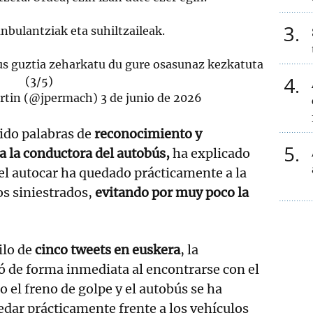
3
 anbulantziak eta suhiltzaileak.
s guztia zeharkatu du gure osasunaz kezkatuta
4
(3/5)
rtin (@jpermach)
3 de junio de 2026
ido palabras de
reconocimiento y
5
 la conductora del autobús,
ha explicado
 el autocar ha quedado prácticamente a la
os siniestrados,
evitando por muy poco la
ilo de
cinco tweets en euskera
, la
 de forma inmediata al encontrarse con el
 el freno de golpe y el autobús se ha
dar prácticamente frente a los vehículos