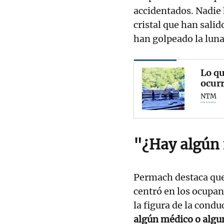
accidentados. Nadie
cristal que han sali
han golpeado la luna
Lo qu
ocurr
NTM
"¿Hay algún
Permach destaca que 
centró en los ocupan
la figura de la condu
algún médico o algu