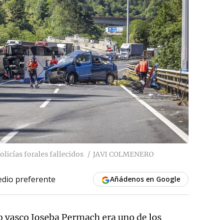
olicías forales fallecidos
JAVI COLMENERO
dio preferente
Añádenos en Google
o vasco Joseba Permach era uno de los