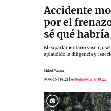
Accidente mor
por el frenazo
sé qué habrí
El exparlamentario vasco Joseb
aplaudido la diligencia y reacci
Mikel Mujika
03·06·26
|
18:42
|
Actualizado a las 18:44