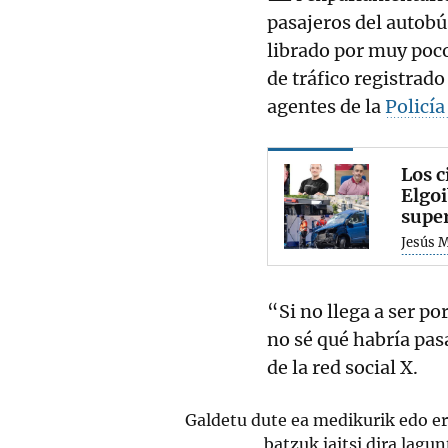
pasajeros del autob
librado por muy poco
de tráfico registrado
agentes de la
Policí
Los c
Elgoi
supe
Jesús 
“Si no llega a ser po
no sé qué habría pa
de la red social X.
Galdetu dute ea medikurik edo er
batzuk jaitsi dira lagun