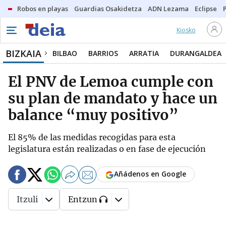
Robos en playas
Guardias Osakidetza
ADN Lezama
Eclipse
Kiosko
BIZKAIA
BILBAO
BARRIOS
ARRATIA
DURANGALDEA
El PNV de Lemoa cumple con
su plan de mandato y hace un
balance “muy positivo”
El 85% de las medidas recogidas para esta
legislatura están realizadas o en fase de ejecución
Añádenos en Google
Itzuli
Entzun