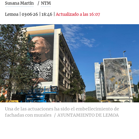
Susana Martín
NTM
Lemoa
|
03·06·26
|
18:46
|
Actualizado a las 16:07
Una de las actuaciones ha sido el embellecimiento de
fachadas con murales
AYUNTAMIENTO DE LEMOA