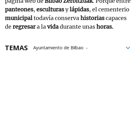
página web de
Bilbao Zerbitzuak
. Porque entre
panteones
,
esculturas
y
lápidas
, el cementerio
municipal
todavía conserva
historias
capaces
de
regresar
a la
vida
durante unas
horas.
TEMAS
Ayuntamiento de Bilbao
visitas cementerio
Cementerio