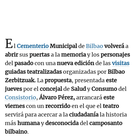
E
l
Cementerio
Municipal
de
Bilbao
volverá
a
abrir
sus
puertas
a la
memoria
y los
personajes
del
pasado
con una
nueva edición
de las
visitas
guiadas teatralizadas
organizadas por
Bilbao
Zerbitzuak.
La
propuesta
, presentada
este
jueves
por el
concejal
de
Salud
y
Consumo
del
Consistorio
,
Álvaro Pérez,
arrancará
este
viernes
con un
recorrido
en el que el
teatro
servirá para acercar a la
ciudadanía
la historia
más
humana
y
desconocida
del
camposanto
bilbaino
.