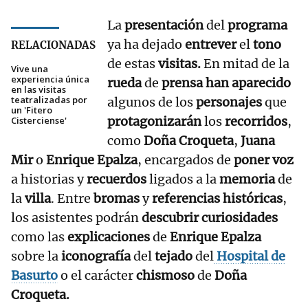
La
presentación
del
programa
ya ha dejado
entrever
el
tono
RELACIONADAS
de estas
visitas.
En mitad de la
Vive una
experiencia única
rueda
de
prensa han aparecido
en las visitas
teatralizadas por
algunos de los
personajes
que
un 'Fitero
protagonizarán
los
recorridos
,
Cisterciense'
como
Doña Croqueta
,
Juana
Mir
o
Enrique Epalza
, encargados de
poner voz
a historias y
recuerdos
ligados a la
memoria
de
la
villa
. Entre
bromas
y
referencias históricas
,
los asistentes podrán
descubrir curiosidades
como las
explicaciones
de
Enrique Epalza
sobre la
iconografía
del
tejado
del
Hospital de
Basurto
o el carácter
chismoso
de
Doña
Croqueta.