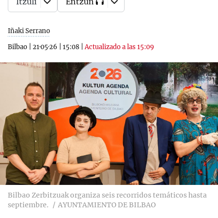
Itzuli
Entzun
Iñaki Serrano
Bilbao
|
21·05·26
|
15:08
|
Actualizado a las 15:09
Bilbao Zerbitzuak organiza seis recorridos temáticos hasta
septiembre.
AYUNTAMIENTO DE BILBAO