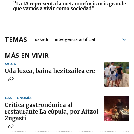
"La IA representa la metamorfosis más grande
que vamos a vivir como sociedad"
TEMAS
Euskadi
inteligencia artificial
tecnología
empresas
ecosistema
MÁS EN VIVIR
AppIAI2026
SALUD
Uda luzea, baina hezitzailea ere
GASTRONOMÍA
Crítica gastronómica al
restaurante La cúpula, por Aitzol
Zugasti