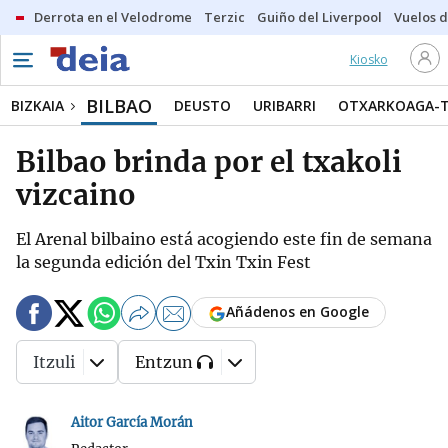
Derrota en el Velodrome
Terzic
Guiño del Liverpool
Vuelos d
Kiosko
BILBAO
BIZKAIA
DEUSTO
URIBARRI
OTXARKOAGA-
Bilbao brinda por el txakoli
vizcaino
El Arenal bilbaino está acogiendo este fin de semana
la segunda edición del Txin Txin Fest
Añádenos en Google
Itzuli
Entzun
Aitor García Morán