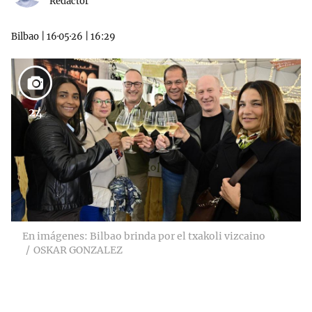
Redactor
Bilbao
|
16·05·26
|
16:29
24
En imágenes: Bilbao brinda por el txakoli vizcaino
OSKAR GONZALEZ