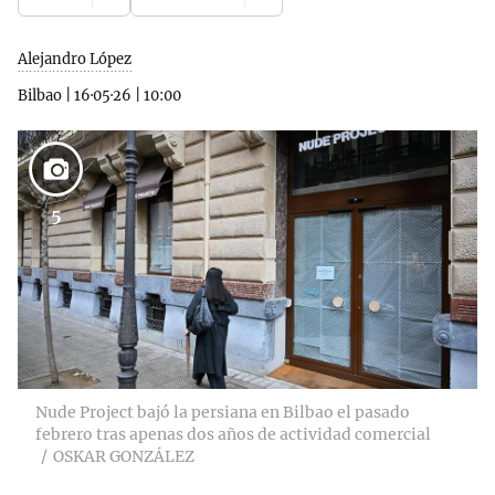
Alejandro López
Bilbao
|
16·05·26
|
10:00
5
Nude Project bajó la persiana en Bilbao el pasado
febrero tras apenas dos años de actividad comercial
OSKAR GONZÁLEZ