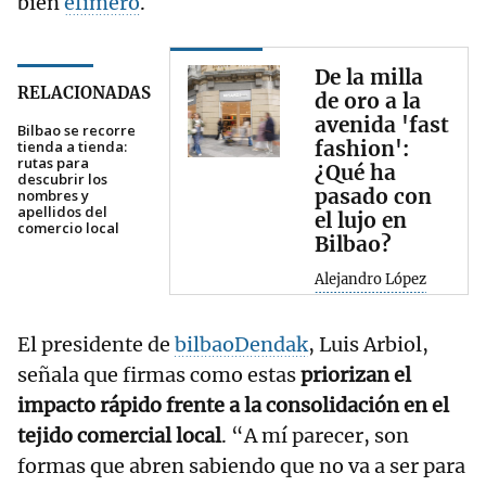
bien
efímero
.
De la milla
RELACIONADAS
de oro a la
avenida 'fast
Bilbao se recorre
fashion':
tienda a tienda:
rutas para
¿Qué ha
descubrir los
pasado con
nombres y
apellidos del
el lujo en
comercio local
Bilbao?
Alejandro López
El presidente de
bilbaoDendak
, Luis Arbiol,
señala que firmas como estas
priorizan el
impacto rápido frente a la consolidación en el
tejido comercial local
. “A mí parecer, son
formas que abren sabiendo que no va a ser para