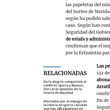
las papeletas del nú
del Sorteo de Navida
según ha podido sabe
caso. Según han con
Seguridad del Gobie
de estafa y administ
confirman que el im
por la Ertzaintza pa
Las p
RELACIONADAS
132 d
abonar
De la alegría compartida al
conflicto: Igorre y Basauri,
Arrat
dos caras opuestas de la
lotería de Navidad
confi
fin d
Afectados por el impago de
la lotería en Igorre calculan
Seguri
que hay 286 papeletas sin