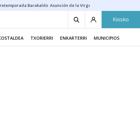
retemporada Barakaldo
Asunción de la Virgen
Casa Targaryen
Gazt
Kiosko
KOSTALDEA
TXORIERRI
ENKARTERRI
MUNICIPIOS