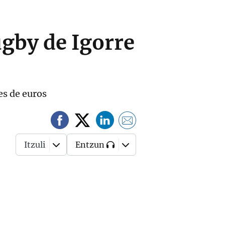
ugby de Igorre
es de euros
Itzuli
Entzun