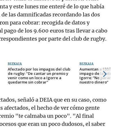
ta y este lunes me enteré de lo que había
 de las damnificadas recordando las dos
aron para cobrar: recogida de datos y
l pago de los 9.600 euros tras llevar a cabo
rrespondientes por parte del club de rugby.
BIZKAIA
BIZKAIA
Afectado por los impagos del club
Aumentan a 130 las denunci
de rugby: "De cantar un premio y
impago de la lotería del r
venir como un loco a Igorre a
Igorre: “No pararemos has
quedarme sin cobrar"
nuestro dinero”
ectados, señaló a DEIA que en su caso, como
s afectados, el hecho de ver cómo gente
remio "te calmaba un poco". "Al final
ocesos que eran un poco dudosos, el saber