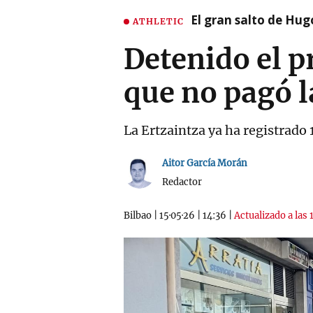
El gran salto de Hug
ATHLETIC
Detenido el p
que no pagó l
La Ertzaintza ya ha registrado 
Aitor García Morán
Redactor
Bilbao
|
15·05·26
|
14:36
|
Actualizado a las 