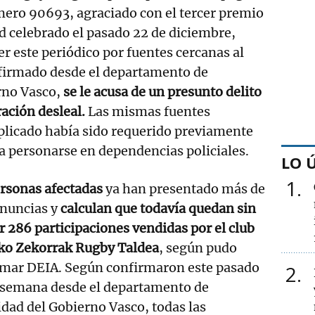
mero 90693, agraciado con el tercer premio
d celebrado el pasado 22 de diciembre,
r este periódico por fuentes cercanas al
firmado desde el departamento de
rno Vasco,
se le acusa de un presunto delito
ración desleal.
Las mismas fuentes
plicado había sido requerido previamente
ra personarse en dependencias policiales.
LO 
1
ersonas afectadas
ya han presentado más de
enuncias y
calculan que todavía quedan sin
 286 participaciones vendidas por el club
iko Zekorrak Rugby Taldea
, según pudo
rmar DEIA. Según confirmaron este pasado
2
e semana desde el departamento de
dad del Gobierno Vasco, todas las