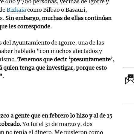
re 600 y 700 personas, vecinas de Igorre y
 de
Bizkaia
como Bilbao o Basauri,
s.
Sin embargo, muchas de ellas continúan
 que les corresponde.
 del Ayuntamiento de Igorre, una de las
haber hablado "con muchos afectados y
mismo.
Tenemos que decir ‘presuntamente’,
rá quien tenga que investigar, porque esto
".
co a gente que en febrero lo hizo y al de 15
cobrado.
Yo fui el 31 de marzo y, dos
n no tenía el dinero. Me pusieron como