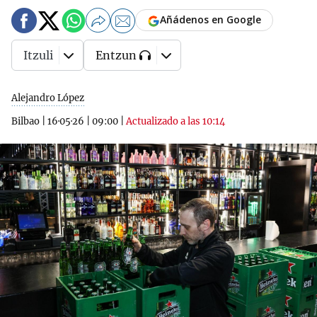
Añádenos en Google
Itzuli
Entzun
Alejandro López
Bilbao
|
16·05·26
|
09:00
|
Actualizado a las 10:14