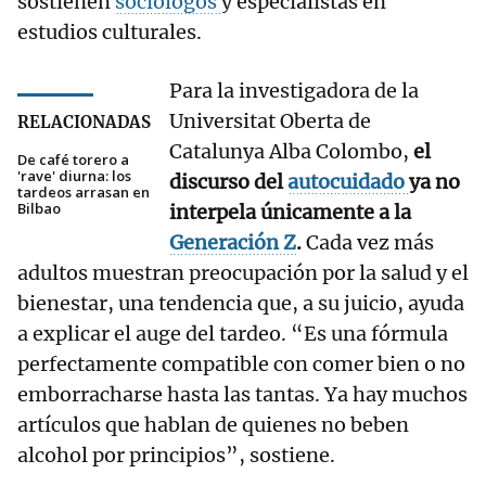
sostienen
sociólogos
y especialistas en
estudios culturales.
Para la investigadora de la
Universitat Oberta de
RELACIONADAS
Catalunya Alba Colombo,
el
De café torero a
'rave' diurna: los
discurso del
autocuidado
ya no
tardeos arrasan en
Bilbao
interpela únicamente a la
Generación Z
.
Cada vez más
adultos muestran preocupación por la salud y el
bienestar, una tendencia que, a su juicio, ayuda
a explicar el auge del tardeo. “Es una fórmula
perfectamente compatible con comer bien o no
emborracharse hasta las tantas. Ya hay muchos
artículos que hablan de quienes no beben
alcohol por principios”, sostiene.