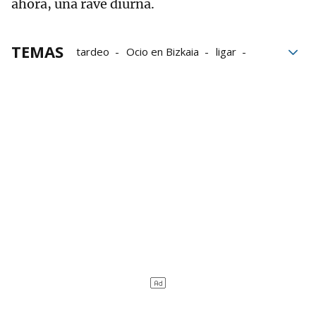
ahora, una rave diurna.
TEMAS
tardeo
Ocio en Bizkaia
ligar
Sexo
matrimonios
divorcios