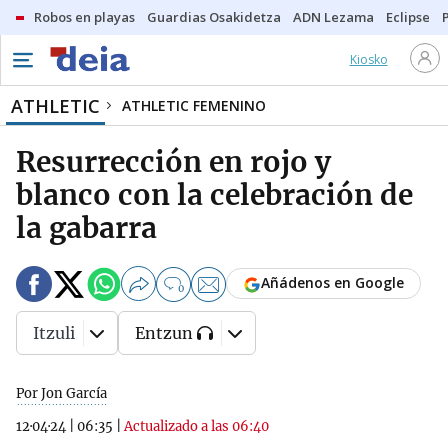
Robos en playas
Guardias Osakidetza
ADN Lezama
Eclipse
Kiosko
ATHLETIC
ATHLETIC FEMENINO
Resurrección en rojo y
blanco con la celebración de
la gabarra
Añádenos en Google
0
Itzuli
Entzun
Por Jon García
12·04·24
|
06:35
|
Actualizado a las 06:40