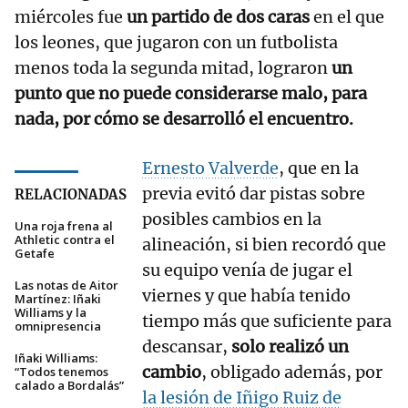
miércoles fue
un partido de dos caras
en el que
los leones, que jugaron con un futbolista
menos toda la segunda mitad, lograron
un
punto que no puede considerarse malo, para
nada, por cómo se desarrolló el encuentro.
Ernesto Valverde
, que en la
previa evitó dar pistas sobre
RELACIONADAS
posibles cambios en la
Una roja frena al
Athletic contra el
alineación, si bien recordó que
Getafe
su equipo venía de jugar el
Las notas de Aitor
viernes y que había tenido
Martínez: Iñaki
Williams y la
tiempo más que suficiente para
omnipresencia
descansar,
solo realizó un
Iñaki Williams:
cambio
, obligado además, por
“Todos tenemos
calado a Bordalás”
la lesión de Iñigo Ruiz de