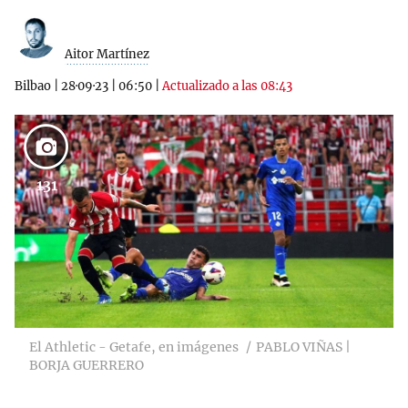
Aitor Martínez
Bilbao
|
28·09·23
|
06:50
|
Actualizado a las 08:43
131
El Athletic - Getafe, en imágenes
PABLO VIÑAS |
BORJA GUERRERO