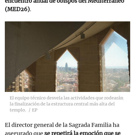
encuentro anual de obispos del Mediterráneo
(MED26)
.
El equipo técnico desvela las actividades que rodearán
la finalización de la estructura central más alta del
templo.
EP
El director general de la Sagrada Familia ha
asegurado que
se repetirá la emoción que se