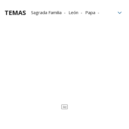
TEMAS
Sagrada Familia
León
Papa
Barcelona
los Reyes