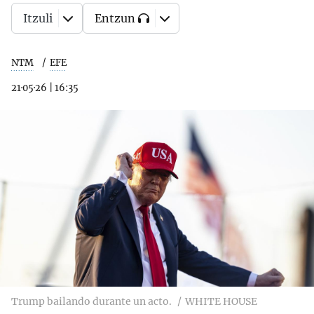
Itzuli
Entzun
NTM
EFE
21·05·26
|
16:35
Trump bailando durante un acto.
WHITE HOUSE