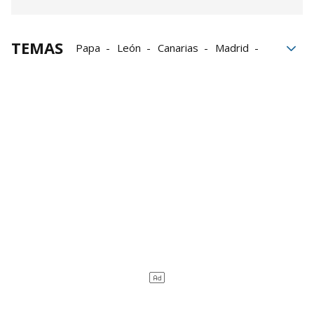
TEMAS
Papa
León
Canarias
Madrid
Barcelona
España
Sagrada Familia
Bad Bunny