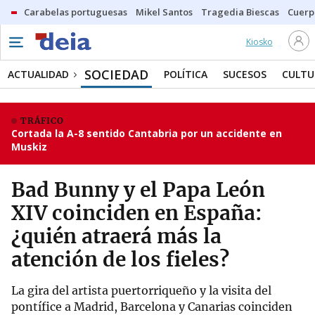
Carabelas portuguesas
Mikel Santos
Tragedia Biescas
Cuerp
Kiosko
SOCIEDAD
ACTUALIDAD
POLÍTICA
SUCESOS
CULTU
TRÁFICO
Cortada la A-8 sentido Cantabria por un accidente en
Muskiz
Bad Bunny y el Papa León
XIV coinciden en España:
¿quién atraerá más la
atención de los fieles?
La gira del artista puertorriqueño y la visita del
pontífice a Madrid, Barcelona y Canarias coinciden