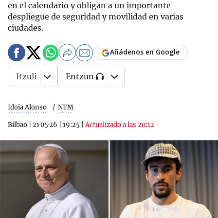
en el calendario y obligan a un importante
despliegue de seguridad y movilidad en varias
ciudades.
Añádenos en Google
Itzuli
Entzun
Idoia Alonso
NTM
Bilbao
|
21·05·26
|
19:25
|
Actualizado a las 20:12