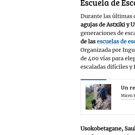
Escuela de Es
Durante las últimas 
agujas de Astxiki y U
generaciones de esca
de las
escuelas de es
Organizada por Ingu
de 400 vías para ele
escaladas difíciles 
Un re
Miren 
Usokobetagane, Sauk