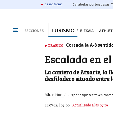
Carabelas portuguesas
TURISMO
SECCIONES
BIZKAIA
ATHLET
Cortada la A-8 sentid
TRÁFICO
Escalada en el
La cantera de Atxarte, la l
desfiladero situado entre
Miren Hurtado
#porlosqueseatreven conten
22·07·24
|
07:00
|
Actualizado a las 07:03