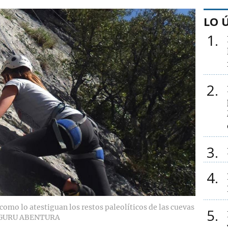
LO 
1
2
3
4
como lo atestiguan los restos paleolíticos de las cuevas
5
NGURU ABENTURA