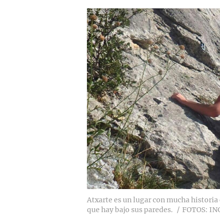
Atxarte es un lugar con mucha historia 
que hay bajo sus paredes.
FOTOS: I