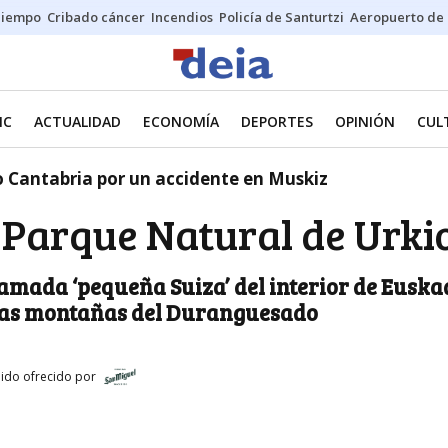
Tiempo
Cribado cáncer
Incendios
Policía de Santurtzi
Aeropuerto de 
IC
ACTUALIDAD
ECONOMÍA
DEPORTES
OPINIÓN
CUL
o Cantabria por un accidente en Muskiz
 Parque Natural de Urki
lamada ‘pequeña Suiza’ del interior de Euskad
 las montañas del Duranguesado
ido ofrecido por