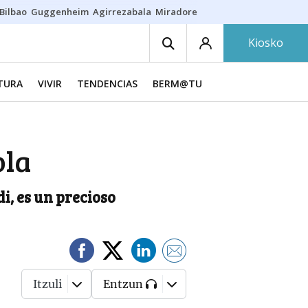
Bilbao
Guggenheim
Agirrezabala
Miradores en Bilbao
Arrese
Sequí
Kiosko
TURA
VIVIR
TENDENCIAS
BERM@TU
ola
i, es un precioso
Itzuli
Entzun