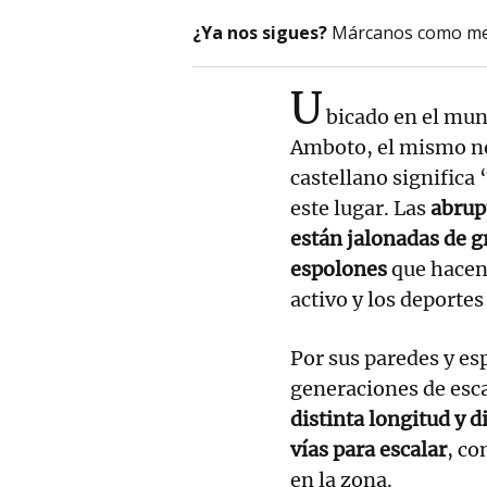
¿Ya nos sigues?
Márcanos como me
U
bicado en el muni
Amboto, el mismo 
castellano significa
este lugar. Las
abrupt
están jalonadas de g
espolones
que hacen 
activo y los deporte
Por sus paredes y es
generaciones de esc
distinta longitud y 
vías para escalar
, co
en la zona.