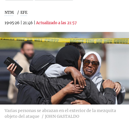
NTM
EFE
19·05·26
|
21:46
|
Actualizado a las 21:57
Varias personas se abrazan en el exterior de la mezquita
objeto del ataque
JOHN GASTALDO