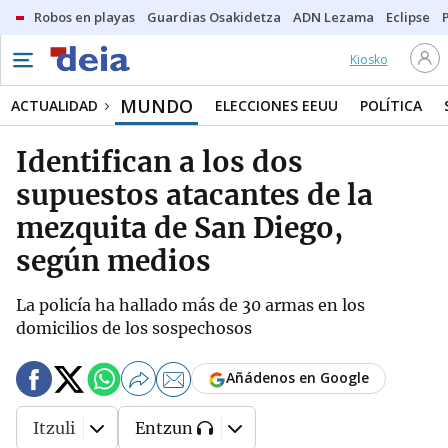
Robos en playas
Guardias Osakidetza
ADN Lezama
Eclipse
Kiosko
MUNDO
ACTUALIDAD
ELECCIONES EEUU
POLÍTICA
Identifican a los dos
supuestos atacantes de la
mezquita de San Diego,
según medios
La policía ha hallado más de 30 armas en los
domicilios de los sospechosos
Añádenos en Google
Itzuli
Entzun