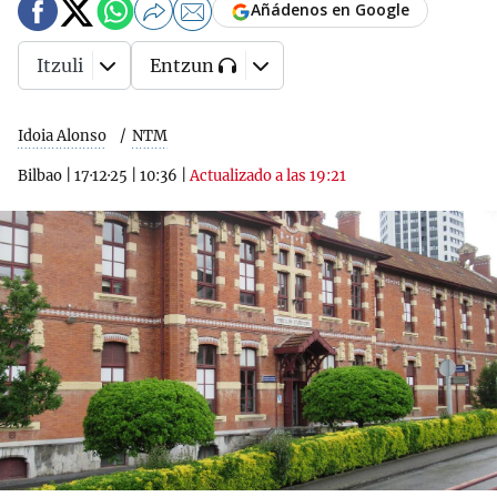
Añádenos en Google
Itzuli
Entzun
Idoia Alonso
NTM
Bilbao
|
17·12·25
|
10:36
|
Actualizado a las 19:21