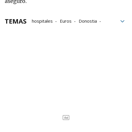
aseguró.
TEMAS
hospitales
Euros
Donostia
Tolosa
Osakidetza
Atención Primaria
infraestructuras