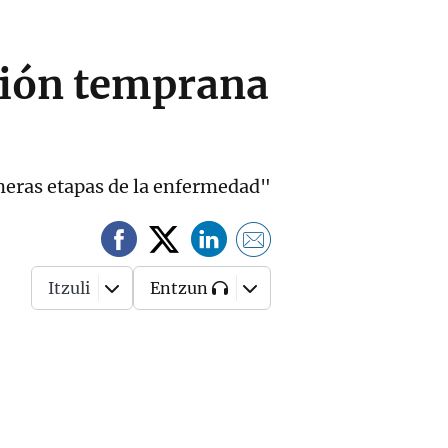
ción temprana
meras etapas de la enfermedad"
Itzuli
Entzun