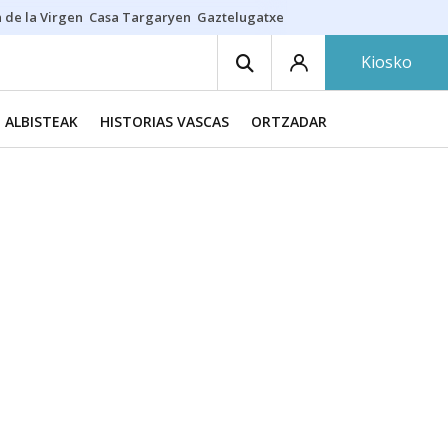
 de la Virgen
Casa Targaryen
Gaztelugatxe
Athletic
Aste Nagusia
C
Kiosko
ALBISTEAK
HISTORIAS VASCAS
ORTZADAR