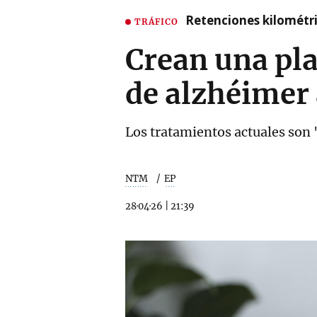
Retenciones kilométri
TRÁFICO
Crean una pl
de alzhéimer 
Los tratamientos actuales son
NTM
EP
28·04·26
|
21:39