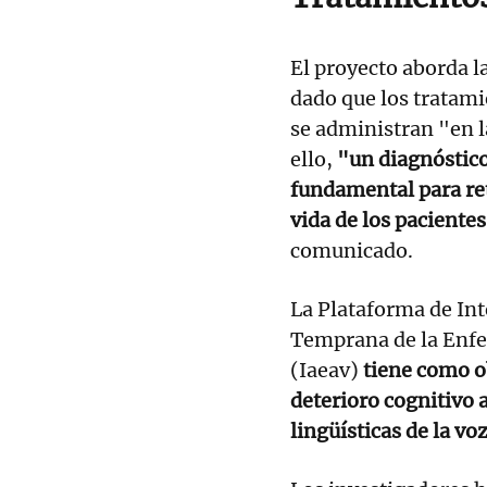
El proyecto aborda l
dado que los tratam
se administran "en l
ello,
"un diagnóstic
fundamental para ret
vida de los paciente
comunicado.
La Plataforma de Inte
Temprana de la Enfe
(Iaeav)
tiene como ob
deterioro cognitivo a
lingüísticas de la v