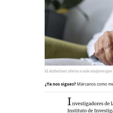
El Alzheimer afecta a más mujeres que
¿Ya nos sigues?
Márcanos como me
I
nvestigadores de l
Instituto de Investi