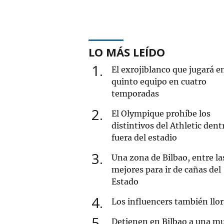
LO MÁS LEÍDO
1
El exrojiblanco que jugará e
quinto equipo en cuatro
temporadas
2
El Olympique prohíbe los
distintivos del Athletic dent
fuera del estadio
3
Una zona de Bilbao, entre la
mejores para ir de cañas del
Estado
4
Los influencers también llo
5
Detienen en Bilbao a una mu