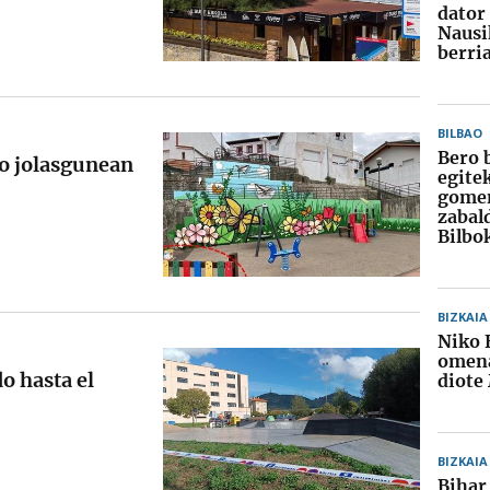
dator
Nausi
berri
BILBAO
Bero 
ko jolasgunean
egite
gome
zabal
Bilbo
BIZKAIA
Niko 
omena
o hasta el
diote
BIZKAIA
Bihar