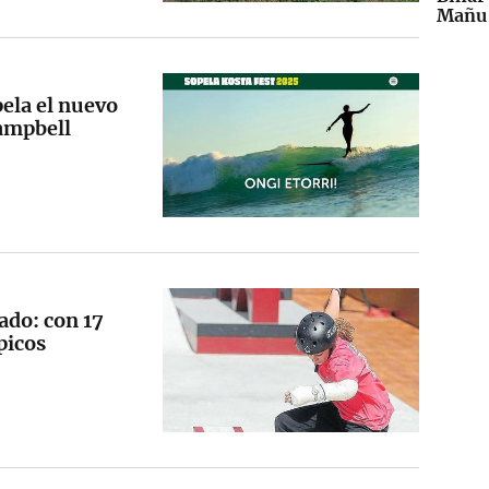
Mañu 
pela el nuevo
ampbell
iado: con 17
picos