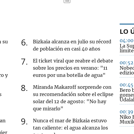
LO 
6
04:00
n su
Bizkaia alcanza en julio su récord
La Sup
de población en casi 40 años
límite
7
El ticket viral que reabre el debate
00:52
sobre los precios en verano: "11
Nobed
edizio
ro y
euros por una botella de agua"
00:45
8
Miranda Makaroff sorprende con
Bero b
s
su recomendación sobre el eclipse
gomen
Udala
solar del 12 de agosto: "No hay
que mirarlo"
00:39
Niko 
9
ran
Nunca el mar de Bizkaia estuvo
Muxik
tan caliente: el agua alcanza los
jer