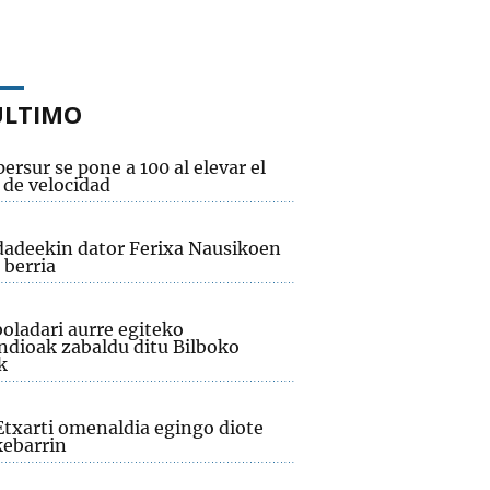
ÚLTIMO
ersur se pone a 100 al elevar el
 de velocidad
adeekin dator Ferixa Nausikoen
 berria
oladari aurre egiteko
dioak zabaldu ditu Bilboko
k
Etxarti omenaldia egingo diote
ebarrin