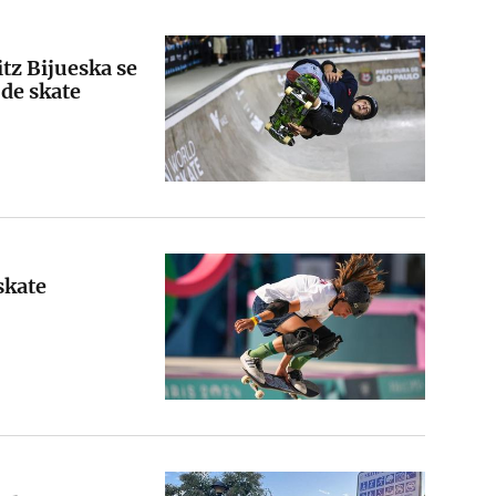
itz Bijueska se
de skate
skate