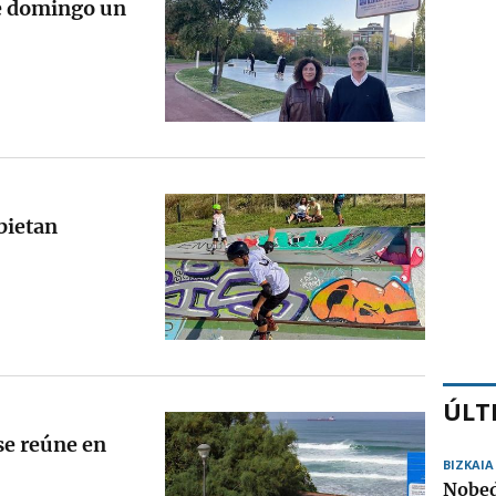
e domingo un
bietan
ÚLT
 se reúne en
BIZKAIA
Nobed