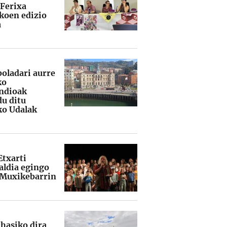
 Ferixa
koen edizio
a
boladari aurre
ko
ndioak
du ditu
ko Udalak
Etxarti
ldia egingo
 Muxikebarrin
 hasiko dira