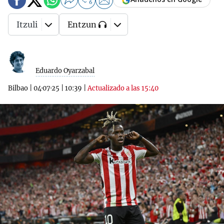
6
Itzuli
Entzun
Eduardo Oyarzabal
Bilbao
|
04·07·25
|
10:39
|
Actualizado a las 15:40