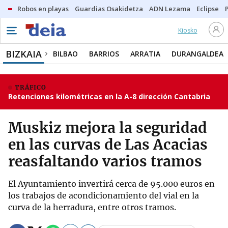
Robos en playas
Guardias Osakidetza
ADN Lezama
Eclipse
Kiosko
BIZKAIA
BILBAO
BARRIOS
ARRATIA
DURANGALDEA
TRÁFICO
Retenciones kilométricas en la A-8 dirección Cantabria
Muskiz mejora la seguridad
en las curvas de Las Acacias
reasfaltando varios tramos
El Ayuntamiento invertirá cerca de 95.000 euros en
los trabajos de acondicionamiento del vial en la
curva de la herradura, entre otros tramos.