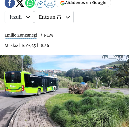
Añádenos en Google
Itzuli
Entzun
Emilio Zunzunegi
NTM
Muskiz
|
16·04·25
|
18:46