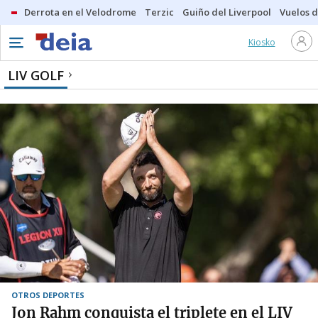
Derrota en el Velodrome
Terzic
Guiño del Liverpool
Vuelos d
Kiosko
LIV GOLF
OTROS DEPORTES
Jon Rahm conquista el triplete en el LIV