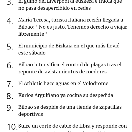
3
El guiño del Liverpool al euskera e Iraola que
no pasa desapercibido en redes
4
María Teresa, turista italiana recién llegada a
Bilbao: "No es justo. Tenemos derecho a viajar
libremente"
5
El municipio de Bizkaia en el que más llovió
este sábado
6
Bilbao intensifica el control de plagas tras el
repunte de avistamientos de roedores
7
El Athletic hace aguas en el Velodrome
8
Karlos Arguiñano ya cocina su despedida
9
Bilbao se despide de una tienda de zapatillas
deportivas
10
Sufre un corte de cable de fibra y responde con