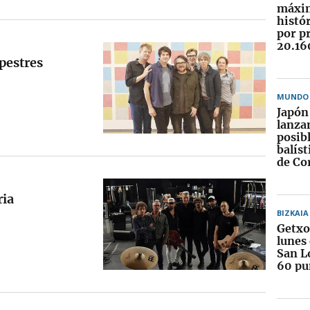
máxi
histór
por p
20.16
pestres
MUNDO
Japón 
lanza
posibl
balíst
de Co
ria
BIZKAIA
Getxo
lunes
San L
60 pu