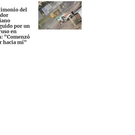
stimonio del
dor
iano
guido por un
ruso en
n: "Comenzó
ar hacia mí"