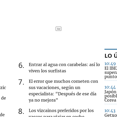
LO 
6
10:49
Entrar al agua con carabelas: así lo
El IB
viven los surfistas
supera
punto
7
El error que muchos cometen con
10:44
zic
sus vacaciones, según un
Japón
especialista: "Después de ese día
posibl
 de
ya no mejora"
Corea
8
Los vizcainos preferidos por los
10:43
 de
Getxo 
vascos para viajar en coche