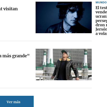
MUNDO
El te
t visitan
vende
ucran
perse
dron 
Jersó
a vol
ra más grande"
Ver más