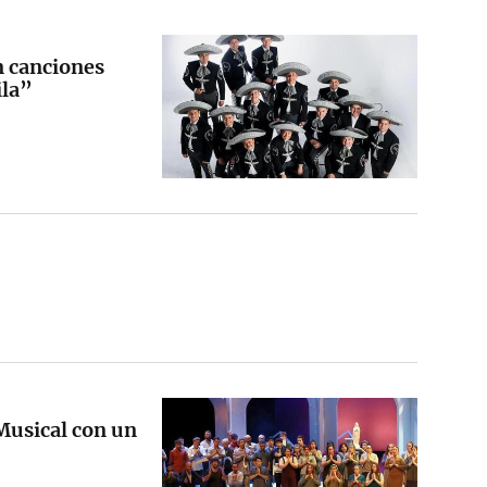
n canciones
ila”
Musical con un