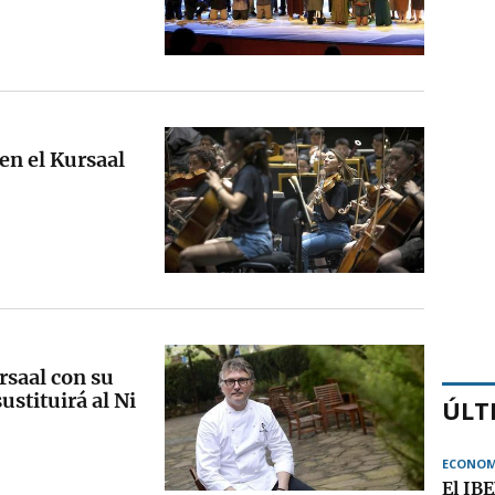
en el Kursaal
rsaal con su
stituirá al Ni
ÚLT
ECONOM
El IB