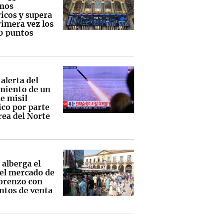
mos
icos y supera
rimera vez los
0 puntos
alerta del
miento de un
e misil
ico por parte
rea del Norte
 alberga el
 el mercado de
orenzo con
ntos de venta