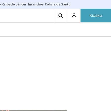
o
Cribado cáncer
Incendios
Policía de Santurtzi
Aeropuerto de Bilba
Kiosko