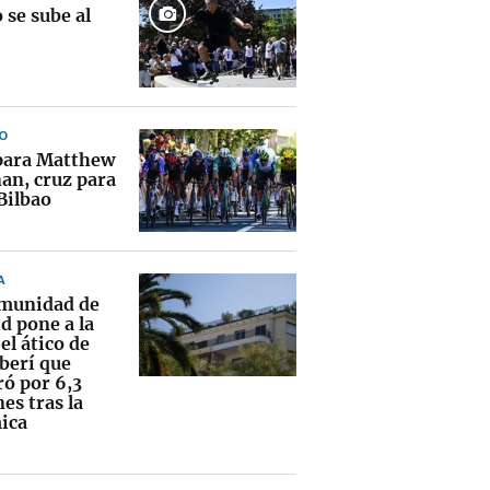
 se sube al
O
para Matthew
an, cruz para
Bilbao
A
munidad de
d pone a la
el ático de
erí que
ó por 6,3
es tras la
ica