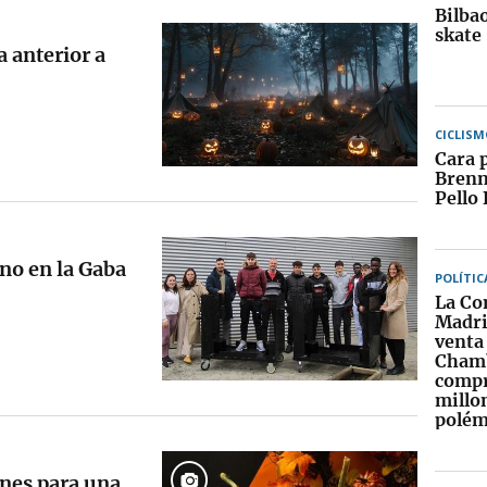
Bilbao
skate
a anterior a
CICLISM
Cara 
Brenn
Pello 
no en la Gaba
POLÍTIC
La Co
Madri
venta 
Chamb
compr
millon
polém
anes para una