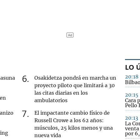
LO 
6
20:18
sasuna
Osakidetza pondrá en marcha un
Bilbao
proyecto piloto que limitará a 30
las citas diarias en los
20:15
 en
ambulatorios
Cara 
Pello 
7
ranizo
El impactante cambio físico de
20:13
Russell Crowe a los 62 años:
La Co
músculos, 25 kilos menos y una
venta
cing
por 6,
nueva vida