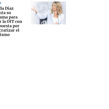
A
da Díaz
nta su
ama para
r la OIT con
puesta por
ratizar el
nismo