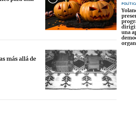
POLÍTIC
Yolan
prese
progr
dirigi
una a
democ
orga
as más allá de