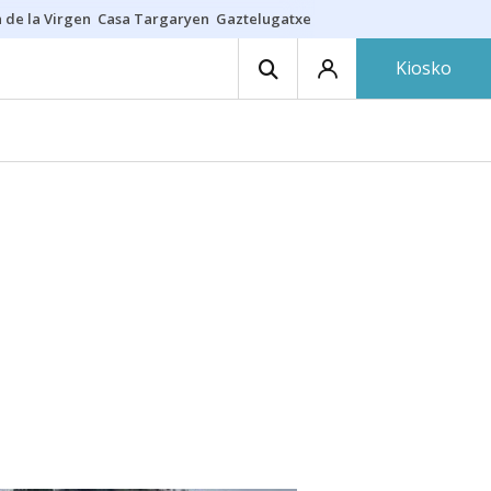
 de la Virgen
Casa Targaryen
Gaztelugatxe
Athletic
Aste Nagusia
C
Kiosko