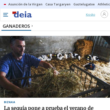
Asunción de la Virgen
Casa Targaryen
Gaztelugatxe
Athletic
Kiosko
GANADEROS
BIZKAIA
La sequía pone a prueba el verano de