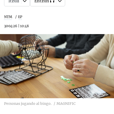
Itzuli
Entzun
NTM
EP
30·04·26
|
10:48
Personas jugando al bingo.
MAGNIFIC