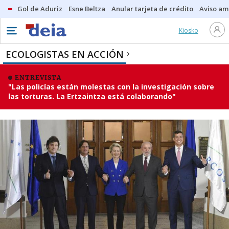
Gol de Aduriz
Esne Beltza
Anular tarjeta de crédito
Aviso am
Kiosko
ECOLOGISTAS EN ACCIÓN
ENTREVISTA
"Las policías están molestas con la investigación sobre
las torturas. La Ertzaintza está colaborando"