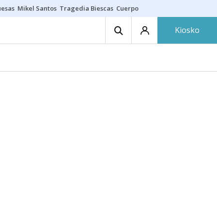
uesas
Mikel Santos
Tragedia Biescas
Cuerpo ría
Inmigración Bizkaia
Kiosko