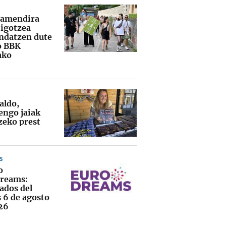
tamendira
 igotzea
datzen dute
o BBK
ako
aldo,
ngo jaiak
zeko prest
S
o
reams:
ados del
s 6 de agosto
26