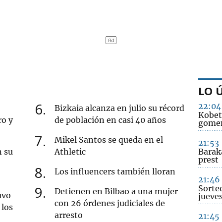
LO 
6
22:04
Bizkaia alcanza en julio su récord
Kobet
ro y
de población en casi 40 años
gomen
7
Mikel Santos se queda en el
21:53
n su
Athletic
Barak
prest
8
Los influencers también lloran
21:46
9
Sorte
Detienen en Bilbao a una mujer
uvo
jueve
con 26 órdenes judiciales de
 los
arresto
21:45