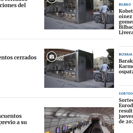
aciones del
BILBAO
Kobe
oinez
gomen
Bilba
Liver
BIZKAIA
entos cerrados
Barak
Karme
ospat
SORTEO
Sorte
Eurod
result
escuentos
jueve
de 20
previo a su