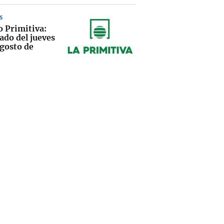
S
o Primitiva:
ado del jueves
agosto de