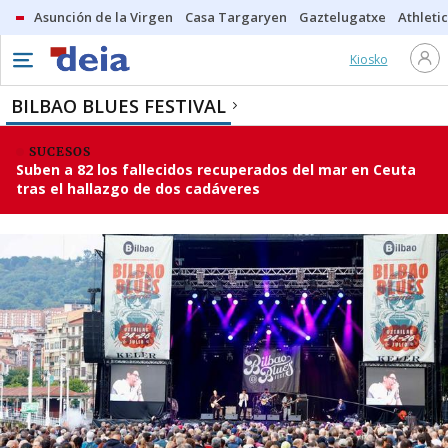
Asunción de la Virgen
Casa Targaryen
Gaztelugatxe
Athletic
Kiosko
BILBAO BLUES FESTIVAL
SUCESOS
Suben a 82 los fallecidos recuperados del mar en Ceuta
tras el hallazgo de dos cadáveres