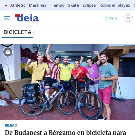
Athletic
Mastines
Tiempo
Skate
Eclipse
Robos en playas
Kiosko
BICICLETA
BILBAO
De Budapest a Bérgamo en bicicleta para