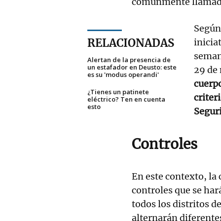
comúnmente llamados
Según 
RELACIONADAS
inicia
semana
Alertan de la presencia de
un estafador en Deusto: este
29 de
es su 'modus operandi'
cuerpo
¿Tienes un patinete
criter
eléctrico? Ten en cuenta
esto
Seguri
Controles
En este contexto, la
controles que se har
todos los distritos d
alternarán diferentes