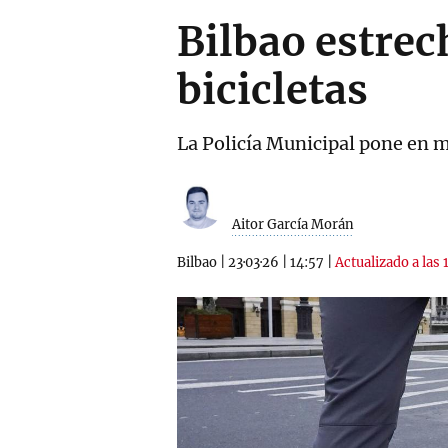
Bilbao estrech
bicicletas
La Policía Municipal pone en 
Aitor García Morán
Bilbao
|
23·03·26
|
14:57
|
Actualizado a las 