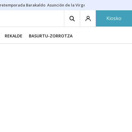
retemporada Barakaldo
Asunción de la Virgen
Casa Targaryen
Gazt
Kiosko
REKALDE
BASURTU-ZORROTZA