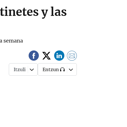
tinetes y las
ta semana
Itzuli
Entzun