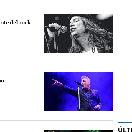
nte del rock
ao
ÚLT