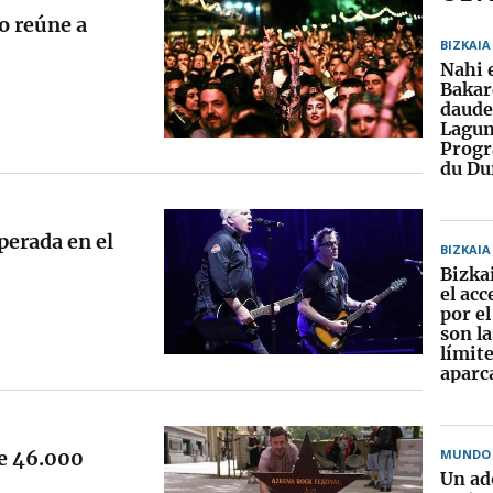
o reúne a
BIZKAIA
Nahi 
Bakar
daude
Lagun
Progr
du Du
perada en el
BIZKAIA
Bizka
el acc
por el
son la
límite
aparc
de 46.000
MUNDO
Un ad