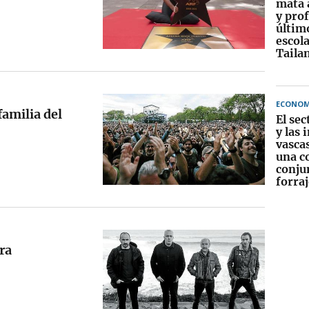
mata 
y prof
últim
escola
Taila
ECONOM
familia del
El se
y las 
vasca
una c
conju
forraj
ra