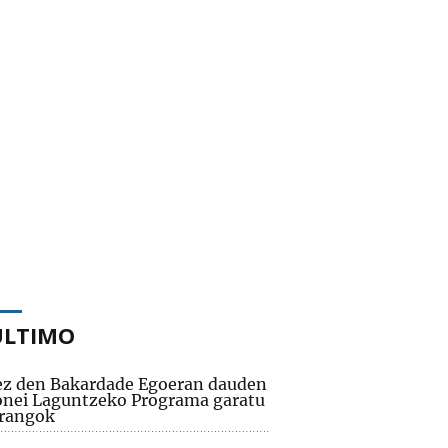
ÚLTIMO
ez den Bakardade Egoeran dauden
onei Laguntzeko Programa garatu
rangok