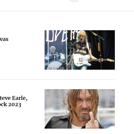
vas
a
teve Earle,
ock 2023