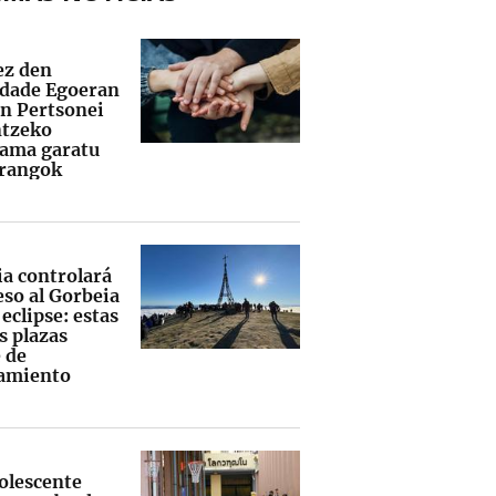
ez den
dade Egoeran
n Pertsonei
tzeko
ama garatu
rangok
ia controlará
eso al Gorbeia
 eclipse: estas
s plazas
 de
amiento
olescente