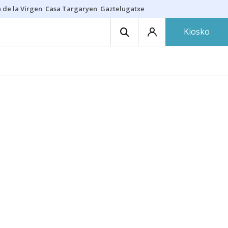
 de la Virgen
Casa Targaryen
Gaztelugatxe
Athletic
Aste Nagusia
C
Kiosko