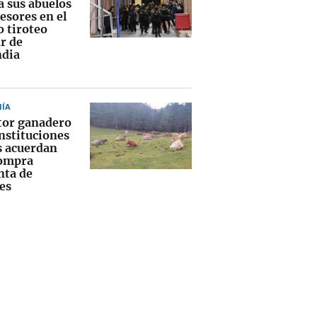
a sus abuelos
esores en el
o tiroteo
r de
ndia
ÍA
ctor ganadero
instituciones
s acuerdan
ompra
nta de
es