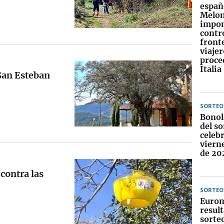
españ
Melon
impo
contr
fronte
viajer
proce
Italia
 San Esteban
SORTEO
Bonol
del so
celebr
viern
de 20
contra las
SORTEO
Eurom
result
sorteo