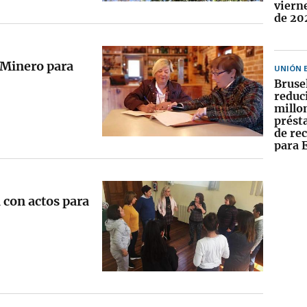
viern
de 20
 Minero para
UNIÓN 
Bruse
reduc
millo
prést
de re
para 
 con actos para