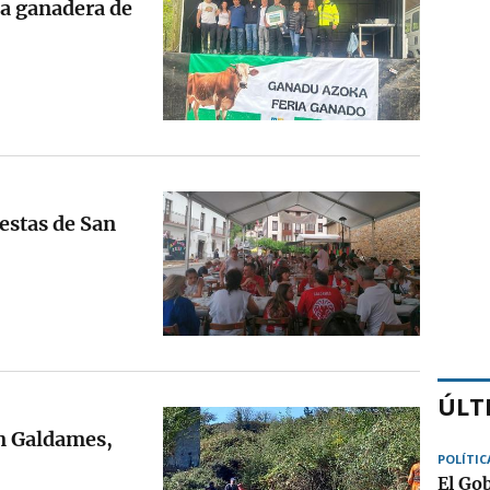
ia ganadera de
estas de San
ÚLT
en Galdames,
POLÍTIC
El Go