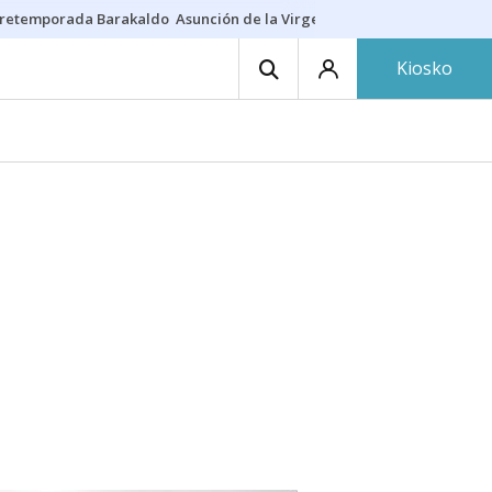
retemporada Barakaldo
Asunción de la Virgen
Casa Targaryen
Gazt
Kiosko