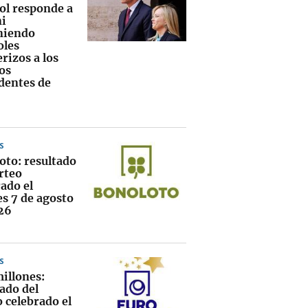
ol responde a
i
niendo
oles
rizos a los
os
dentes de
S
oto: resultado
rteo
ado el
es 7 de agosto
26
S
illones:
ado del
 celebrado el