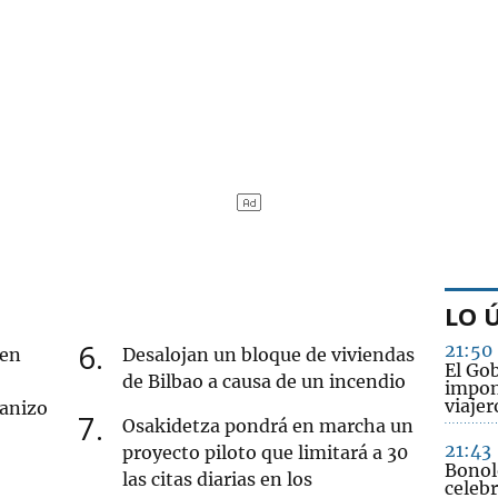
LO 
6
21:50
 en
Desalojan un bloque de viviendas
El Go
de Bilbao a causa de un incendio
impon
viajer
ranizo
7
Osakidetza pondrá en marcha un
21:43
proyecto piloto que limitará a 30
Bonol
las citas diarias en los
celebr