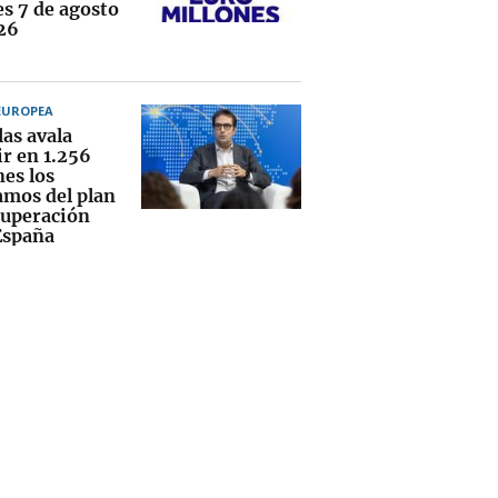
es 7 de agosto
26
EUROPEA
las avala
ir en 1.256
nes los
amos del plan
cuperación
España