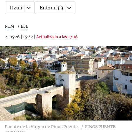
Itzuli
Entzun
NTM
EFE
21·05·26
|
15:42
|
Actualizado a las 17:16
Puente de la Virgen de Pinos Puente.
PINOS PUENTE