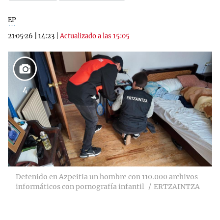
EP
21·05·26
|
14:23
|
Actualizado a las 15:05
4
Detenido en Azpeitia un hombre con 110.000 archivos
informáticos con pornografía infantil
ERTZAINTZA