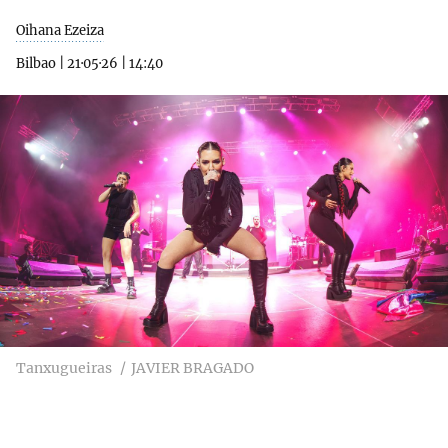
Oihana Ezeiza
Bilbao
|
21·05·26
|
14:40
Tanxugueiras
JAVIER BRAGADO