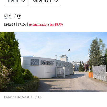
Itzuli
Entzun
NTM
EP
12·12·25
|
17:46
|
Actualizado a las 18:59
Fábrica de Nestlé.
EP