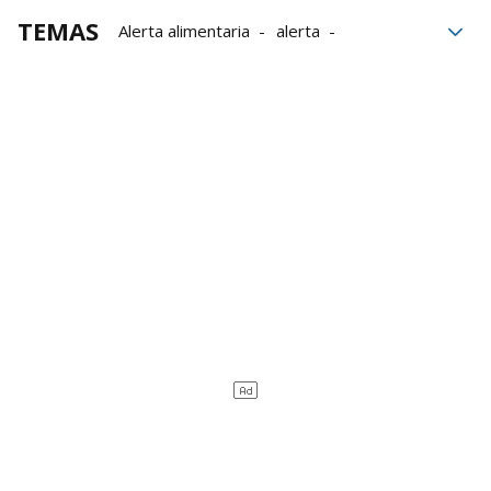
TEMAS
Alerta alimentaria
alerta
seguridad alimentaria
bacterias
Productos
nutrición