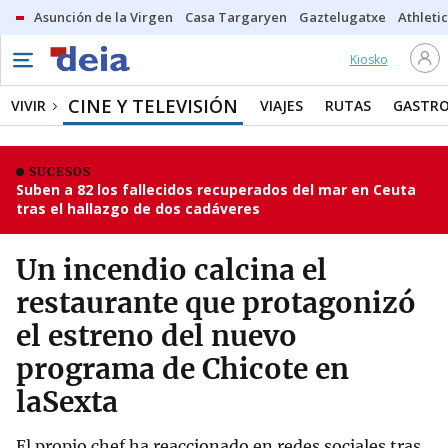
Asunción de la Virgen
Casa Targaryen
Gaztelugatxe
Athletic
Kiosko
CINE Y TELEVISIÓN
VIVIR
VIAJES
RUTAS
GASTR
SUCESOS
Suben a 82 los fallecidos recuperados del mar en Ceuta
tras el hallazgo de dos cadáveres
Un incendio calcina el
restaurante que protagonizó
el estreno del nuevo
programa de Chicote en
laSexta
El propio chef ha reaccionado en redes sociales tras