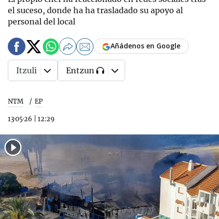
el suceso, donde ha ha trasladado su apoyo al
personal del local
Añádenos en Google
Itzuli
Entzun
NTM
EP
13·05·26
|
12:29