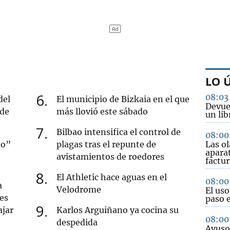
LO 
6
08:03
del
El municipio de Bizkaia en el que
Devuel
 de
más llovió este sábado
un li
7
Bilbao intensifica el control de
08:00
do”
plagas tras el repunte de
Las ol
aparat
avistamientos de roedores
factur
8
El Athletic hace aguas en el
08:00
a
Velodrome
El uso
 es
paso 
9
ajar
Karlos Arguiñano ya cocina su
08:00
despedida
Ayuso 