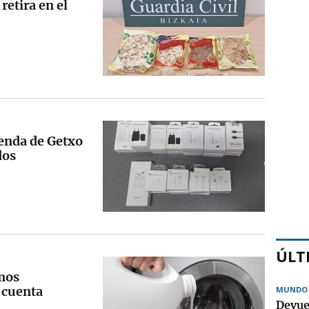
retira en el
ienda de Getxo
dos
ÚLT
mos
 cuenta
MUNDO
Devue