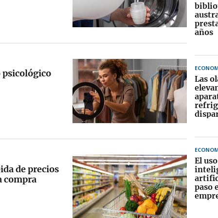
biblio
austra
prest
años
ECONOM
o psicológico
Las ol
elevan
apara
refri
dispar
ECONOM
El uso
bida de precios
intel
artifi
la compra
paso e
empre