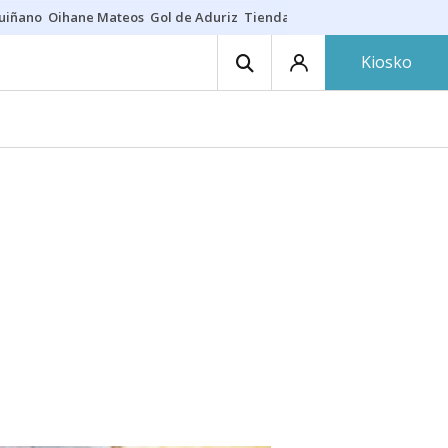
guiñano
Oihane Mateos
Gol de Aduriz
Tienda de zapatillas
Esne Beltz
Kiosko