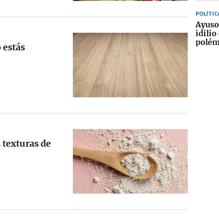
POLÍTIC
Ayuso
idilio
polém
 estás
 texturas de