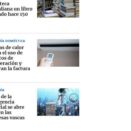
teca
liana un libro
ado hace 150
ÍA DOMÉSTICA
as de calor
 el uso de
tos de
geración y
an la factura
ÍA
 de la
igencia
cial se abre
n las
sas vascas