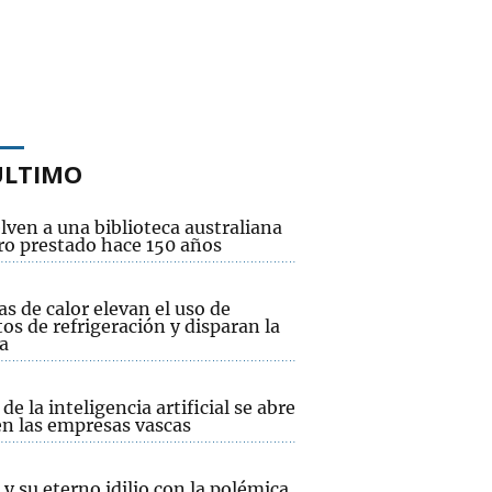
ÚLTIMO
ven a una biblioteca australiana
bro prestado hace 150 años
as de calor elevan el uso de
os de refrigeración y disparan la
a
 de la inteligencia artificial se abre
en las empresas vascas
y su eterno idilio con la polémica