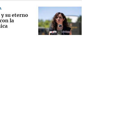
A
 y su eterno
 con la
ica