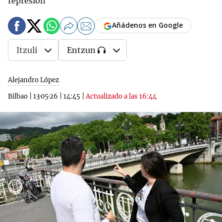
represión"
Añádenos en Google
Itzuli
Entzun
Alejandro López
Bilbao
|
13·05·26
|
14:45
|
Actualizado a las 16:44