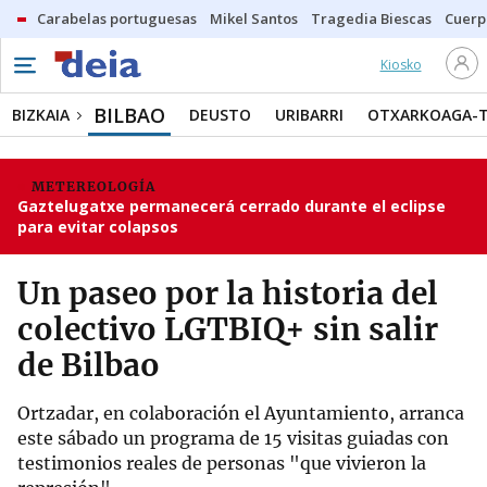
Carabelas portuguesas
Mikel Santos
Tragedia Biescas
Cuerp
Kiosko
BILBAO
BIZKAIA
DEUSTO
URIBARRI
OTXARKOAGA-
METEREOLOGÍA
Gaztelugatxe permanecerá cerrado durante el eclipse
para evitar colapsos
Un paseo por la historia del
colectivo LGTBIQ+ sin salir
de Bilbao
Ortzadar, en colaboración el Ayuntamiento, arranca
este sábado un programa de 15 visitas guiadas con
testimonios reales de personas "que vivieron la