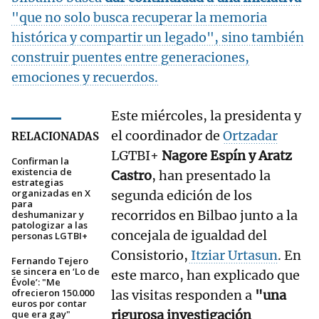
"que no solo busca recuperar la memoria
histórica y compartir un legado", sino también
construir puentes entre generaciones,
emociones y recuerdos.
Este miércoles, la presidenta y
el coordinador de
Ortzadar
RELACIONADAS
LGTBI+
Nagore Espín y Aratz
Confirman la
existencia de
Castro
, han presentado la
estrategias
organizadas en X
segunda edición de los
para
recorridos en Bilbao junto a la
deshumanizar y
patologizar a las
concejala de igualdad del
personas LGTBI+
Consistorio,
Itziar Urtasun
. En
Fernando Tejero
se sincera en ‘Lo de
este marco, han explicado que
Évole’: "Me
ofrecieron 150.000
las visitas responden a
"una
euros por contar
rigurosa investigación
que era gay"