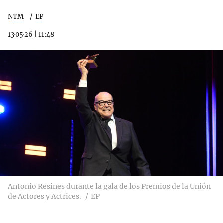
NTM
EP
13·05·26
|
11:48
Antonio Resines durante la gala de los Premios de la Unión
de Actores y Actrices.
EP