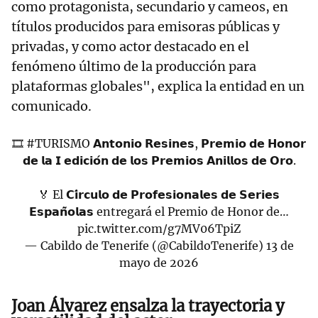
como protagonista, secundario y cameos, en
títulos producidos para emisoras públicas y
privadas, y como actor destacado en el
fenómeno último de la producción para
plataformas globales", explica la entidad en un
comunicado.
🎞️
#TURISMO
𝗔𝗻𝘁𝗼𝗻𝗶𝗼 𝗥𝗲𝘀𝗶𝗻𝗲𝘀, 𝗣𝗿𝗲𝗺𝗶𝗼 𝗱𝗲 𝗛𝗼𝗻𝗼𝗿
𝗱𝗲 𝗹𝗮 𝗜 𝗲𝗱𝗶𝗰𝗶𝗼́𝗻 𝗱𝗲 𝗹𝗼𝘀 𝗣𝗿𝗲𝗺𝗶𝗼𝘀 𝗔𝗻𝗶𝗹𝗹𝗼𝘀 𝗱𝗲 𝗢𝗿𝗼.
🏅 El 𝗖𝗶́𝗿𝗰𝘂𝗹𝗼 𝗱𝗲 𝗣𝗿𝗼𝗳𝗲𝘀𝗶𝗼𝗻𝗮𝗹𝗲𝘀 𝗱𝗲 𝗦𝗲𝗿𝗶𝗲𝘀
𝗘𝘀𝗽𝗮𝗻̃𝗼𝗹𝗮𝘀 entregará el Premio de Honor de…
pic.twitter.com/g7MV06TpiZ
— Cabildo de Tenerife (@CabildoTenerife)
13 de
mayo de 2026
Joan Álvarez ensalza la trayectoria y