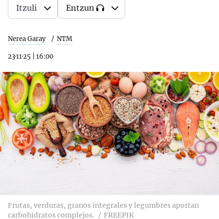
Itzuli
Entzun
Nerea Garay
NTM
23·11·25
|
16:00
Frutas, verduras, granos integrales y legumbres aportan
carbohidratos complejos.
FREEPIK