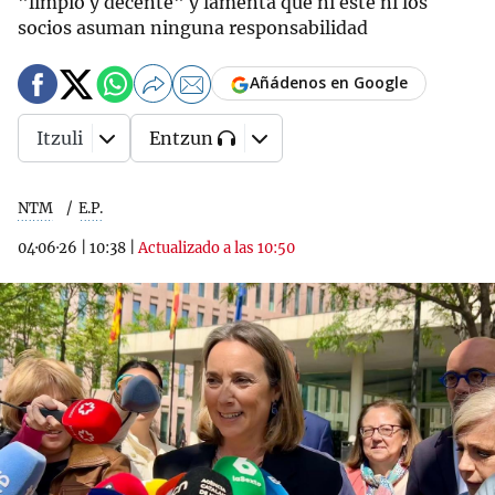
"limpio y decente" y lamenta que ni éste ni los
socios asuman ninguna responsabilidad
Añádenos en Google
Itzuli
Entzun
NTM
E.P.
04·06·26
|
10:38
|
Actualizado a las 10:50