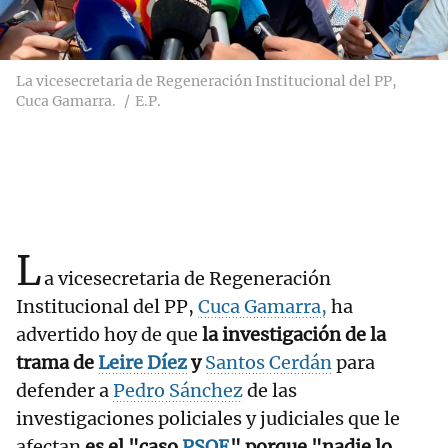
La vicesecretaria de Regeneración Institucional del PP,
Cuca Gamarra.
E.P.
L
a vicesecretaria de Regeneración
Institucional del PP,
Cuca Gamarra,
ha
advertido hoy de que
la investigación de la
trama de
Leire Díez
y
Santos Cerdán
para
defender a
Pedro Sánchez
de las
investigaciones policiales y judiciales que le
afectan
es el "caso
PSOE
" porque "nadie lo