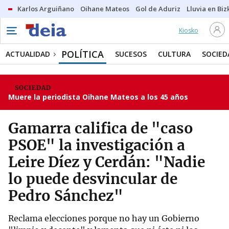
Karlos Arguiñano
Oihane Mateos
Gol de Aduriz
Lluvia en Biz
Kiosko
POLÍTICA
ACTUALIDAD
SUCESOS
CULTURA
SOCIED
SOCIEDAD
Muere la periodista Oihane Mateos a los 45 años
Gamarra califica de "caso
PSOE" la investigación a
Leire Díez y Cerdán: "Nadie
lo puede desvincular de
Pedro Sánchez"
Reclama elecciones porque no hay un Gobierno