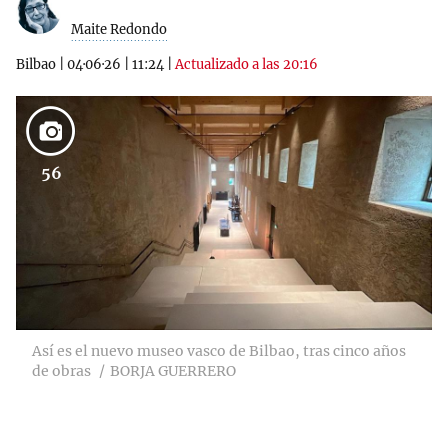
Maite Redondo
Bilbao
|
04·06·26
|
11:24
|
Actualizado a las 20:16
56
Así es el nuevo museo vasco de Bilbao, tras cinco años
de obras
BORJA GUERRERO