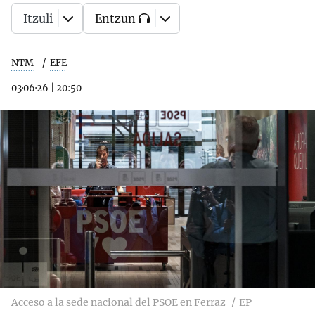
Itzuli
Entzun
NTM
EFE
03·06·26
|
20:50
Acceso a la sede nacional del PSOE en Ferraz
EP