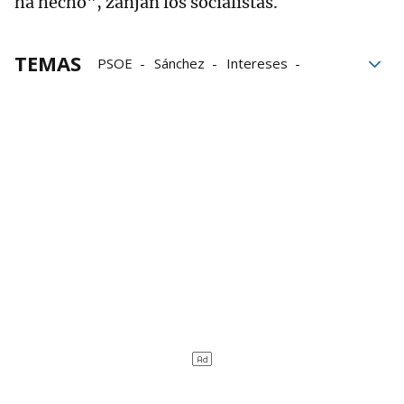
ha hecho", zanjan los socialistas.
TEMAS
PSOE
Sánchez
Intereses
transparencia
UCO
Leire Díez