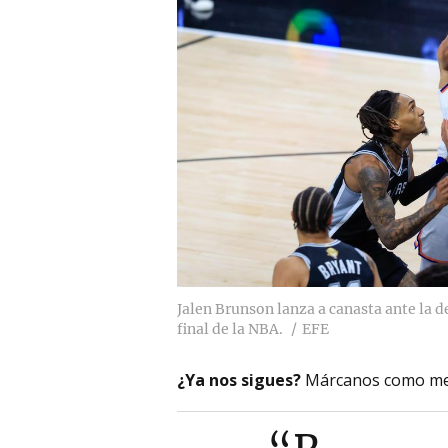
Jalen Brunson lanza a canasta ante la de
final de la NBA.
EFE
¿Ya nos sigues?
Márcanos como me