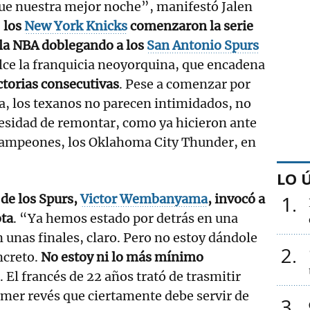
ue nuestra mejor noche”, manifestó Jalen
,
los
New York Knicks
comenzaron la serie
e la NBA doblegando a los
San Antonio Spurs
ulce la franquicia neoyorquina, que encadena
ctorias consecutivas
. Pese a comenzar por
a, los texanos no parecen intimidados, no
esidad de remontar, como ya hicieron ante
 campeones, los Oklahoma City Thunder, en
LO 
a de los Spurs,
Victor Wembanyama
, invocó a
1
ota
. “Ya hemos estado por detrás en una
n unas finales, claro. Pero no estoy dándole
2
ncreto.
No estoy ni lo más mínimo
ó. El francés de 22 años trató de trasmitir
imer revés que ciertamente debe servir de
3