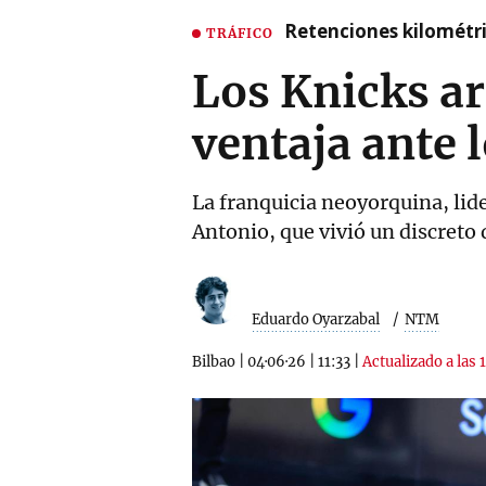
Retenciones kilométri
TRÁFICO
Los Knicks ar
ventaja ante 
La franquicia neoyorquina, lide
Antonio, que vivió un discre
Eduardo Oyarzabal
NTM
Bilbao
|
04·06·26
|
11:33
|
Actualizado a las 