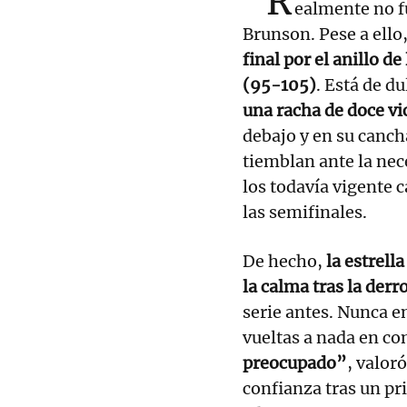
“R
ealmente no f
Brunson. Pese a ello
final por el anillo d
(95-105)
. Está de d
una racha de doce vi
debajo y en su canch
tiemblan ante la nec
los todavía vigente
las semifinales.
De hecho,
la estrell
la calma tras la derr
serie antes. Nunca e
vueltas a nada en co
preocupado”
, valor
confianza tras un pr