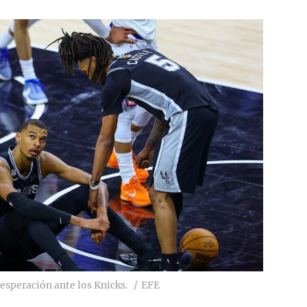
speración ante los Knicks.
EFE