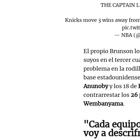
THE CAPTAIN L
Knicks move 3 wins away from 
pic.tw
— NBA (
El propio Brunson lo
suyos en el tercer c
problema en la rodill
base estadounidense
Anunoby
y los 18 de
contrarrestar los
26 
Wembanyama
.
"Cada equipo 
voy a descrif